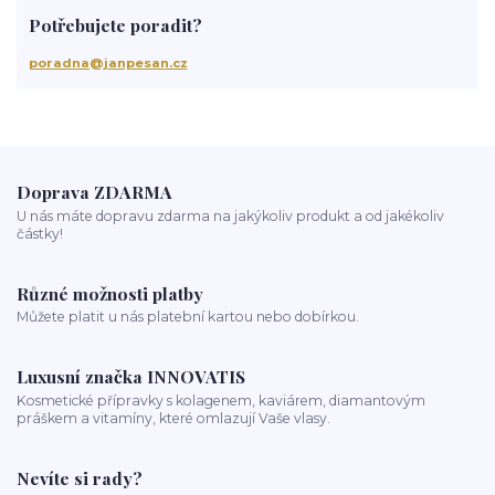
Jan Pešan
složení
uv ochrana
suchá vlasová péče
Potřebujete poradit?
třepění vlasů
chemicky poškozené vlasy
krepatění vlasů
antikoncepce a padání vlasů
chemoterapie
antibiotika
poradna@janpesan.cz
kortikoidy
objem vlasů
správné česání vlasů
podpora růstu vlasů
stárnutí vlasů
kondicionér
masáž hlavy
mytí vlasů
blond vlasy
kudrnaté vlasy
Ztráta a obnova lesku vlasů
mastné vlasy
UV záření
Mořská voda
Chlor z bazénu
domácí péče o vlasy
ionizace při fénování
Doprava ZDARMA
U nás máte dopravu zdarma na jakýkoliv produkt a od jakékoliv
částky!
Různé možnosti platby
Můžete platit u nás platební kartou nebo dobírkou.
Luxusní značka INNOVATIS
Kosmetické přípravky s kolagenem, kaviárem, diamantovým
práškem a vitamíny, které omlazují Vaše vlasy.
Nevíte si rady?