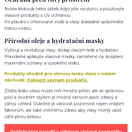
Noste klobouk nebo šátek, když jste na slunci, a používejte
vlasové produkty s UV ochranou.
Po plavání v chlorované vodě si vlasy důkladně opláchněte
čistou vodou.
Přírodní oleje a hydratační masky
Vyživují a revitalizují vlasy, dodají vlasům lesk a hydrataci.
Pravidelně aplikujte vlasové masky zaměřené na dosažení
maximální ochrany a vysokého lesku.
Produkty vhodné pro obnovu lesku vlasů v našem
obchodě:
Zobrazit seznam produktů.
Ztráta lesku vlasů může mít mnoho příčin, ale se správnou
péčí a životním stylem je možné obnovit jejich zdravý a
zářivý vzhled. Důležité je věnovat pozornost nejen vnějším
faktorům, ale také vnitřnímu zdraví, aby vlasy mohly opět
zářit plnou krásou.
Potřebujete poradit s výběrem vlasové kosmetiky