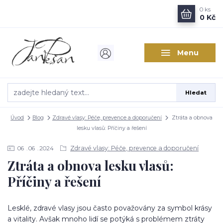
0
ks
0 Kč
Menu
Hledat
Úvod
Blog
Zdravé vlasy: Péče, prevence a doporučení
Ztráta a obnova
lesku vlasů: Příčiny a řešení
Zdravé vlasy: Péče, prevence a doporučení
06
06
2024
Ztráta a obnova lesku vlasů:
Příčiny a řešení
Lesklé, zdravé vlasy jsou často považovány za symbol krásy
a vitality. Avšak mnoho lidí se potýká s problémem ztráty