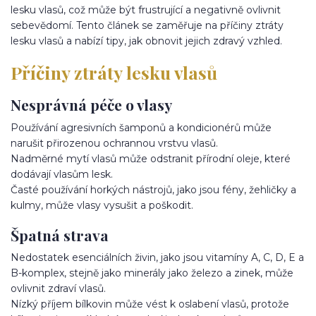
lesku vlasů, což může být frustrující a negativně ovlivnit
sebevědomí. Tento článek se zaměřuje na příčiny ztráty
lesku vlasů a nabízí tipy, jak obnovit jejich zdravý vzhled.
Příčiny ztráty lesku vlasů
Nesprávná péče o vlasy
Používání agresivních šamponů a kondicionérů může
narušit přirozenou ochrannou vrstvu vlasů.
Nadměrné mytí vlasů může odstranit přírodní oleje, které
dodávají vlasům lesk.
Časté používání horkých nástrojů, jako jsou fény, žehličky a
kulmy, může vlasy vysušit a poškodit.
Špatná strava
Nedostatek esenciálních živin, jako jsou vitamíny A, C, D, E a
B-komplex, stejně jako minerály jako železo a zinek, může
ovlivnit zdraví vlasů.
Nízký příjem bílkovin může vést k oslabení vlasů, protože