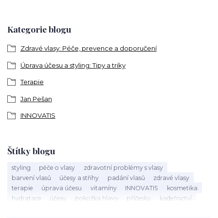
Kategorie blogu
Zdravé vlasy: Péče, prevence a doporučení
Úprava účesu a styling: Tipy a triky
Terapie
Jan Pešan
INNOVATIS
Štítky blogu
styling
péče o vlasy
zdravotní problémy s vlasy
barvení vlasů
účesy a střihy
padání vlasů
zdravé vlasy
terapie
úprava účesu
vitamíny
INNOVATIS
kosmetika
hydratace
účesy
pokožka hlavy
příčesky
kadeřnictví
baleáž
tonovač
přeliv
permanentní barva
suché vlasy