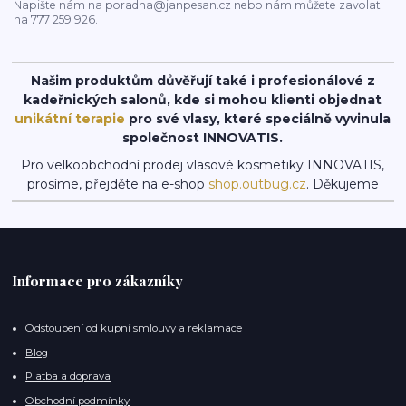
Napište nám na poradna@janpesan.cz nebo nám můžete zavolat
na 777 259 926.
Našim produktům důvěřují také i profesionálové z
kadeřnických salonů, kde si mohou klienti objednat
unikátní terapie
pro své vlasy, které speciálně vyvinula
společnost INNOVATIS.
Pro velkoobchodní prodej vlasové kosmetiky INNOVATIS,
prosíme, přejděte na e-shop
shop.outbug.cz
. Děkujeme
Informace pro zákazníky
Odstoupení od kupní smlouvy a reklamace
Blog
Platba a doprava
Obchodní podmínky