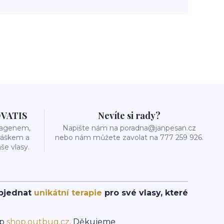
OVATIS
Nevíte si rady?
olagenem,
Napište nám na poradna@janpesan.cz
ráškem a
nebo nám můžete zavolat na 777 259 926.
še vlasy.
objednat
unikátní terapie
pro své vlasy, které
op
shop.outbug.cz
. Děkujeme