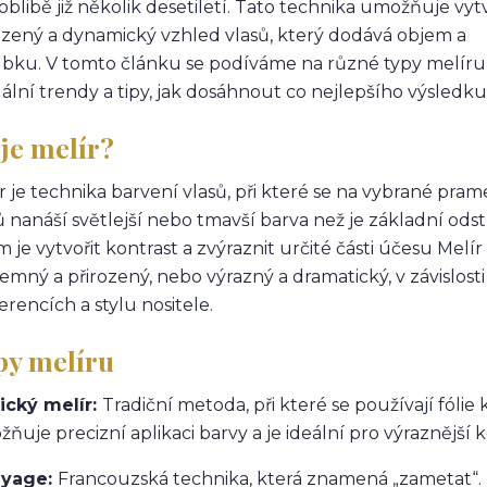
 oblibě již několik desetiletí. Tato technika umožňuje vytv
ozený a dynamický vzhled vlasů, který dodává objem a
bku. V tomto článku se podíváme na různé typy melíru
ální trendy a tipy, jak dosáhnout co nejlepšího výsledku
je melír?
r je technika barvení vlasů, při které se na vybrané pra
ů nanáší světlejší nebo tmavší barva než je základní odst
m je vytvořit kontrast a zvýraznit určité části účesu Melí
jemný a přirozený, nebo výrazný a dramatický, v závislosti
erencích a stylu nositele.
py melíru
ický melír:
Tradiční metoda, při které se používají fóli
ňuje precizní aplikaci barvy a je ideální pro výraznější k
ayage:
Francouzská technika, která znamená „zametat“. 