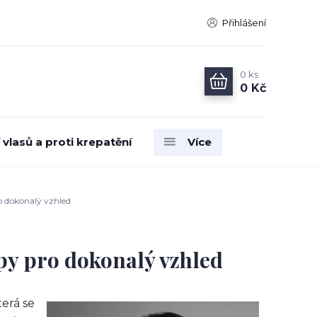
Přihlášení
0
ks
0 Kč
vlasů a proti krepatění
Více
ro dokonalý vzhled
ipy pro dokonalý vzhled
terá se