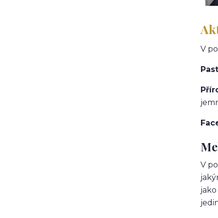
Ak
V po
Past
Přír
jemn
Fac
Mel
V po
jaký
jako
jedi