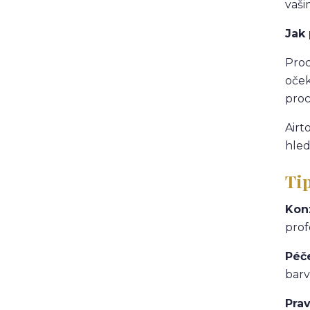
vaši
Jak 
Proc
oček
proc
Airt
hled
Ti
Kon
prof
Péče
barv
Pra