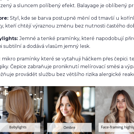
ozený a sluncem políbený efekt. Balayage je oblíbený p
re:
Styl, kde se barva postupně mění od tmavší u kořínk
ty, kteří chtějí výraznou změnu bez nutnosti častého do
ylights:
Jemné a tenké pramínky, které napodobují přiroz
i subtilní a dodává vlasům jemný lesk.
:
mikro pramínky které se vytahuji háčkem přes čepici. 
giky. Čepice zabraňuje proniknutí melírovací směsi a vý
ňuje provádět službu bez většího rizika alergické reak