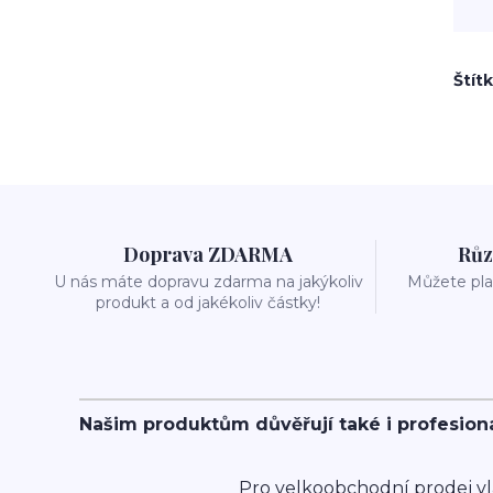
Štít
Doprava ZDARMA
Růz
U nás máte dopravu zdarma na jakýkoliv
Můžete plat
produkt a od jakékoliv částky!
Našim produktům důvěřují také i profesion
Pro velkoobchodní prodej vl