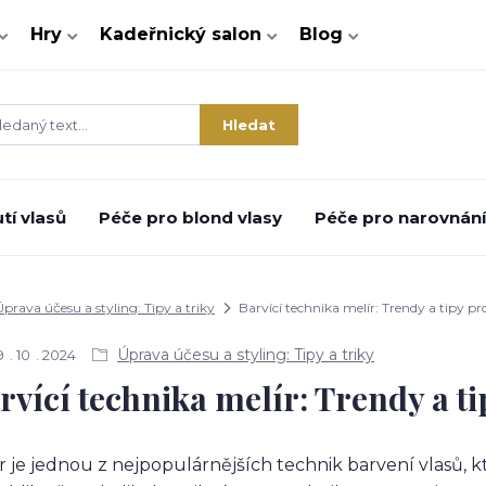
Hry
Kadeřnický salon
Blog
Hledat
tí vlasů
Péče pro blond vlasy
Péče pro narovnání 
Úprava účesu a styling: Tipy a triky
Barvící technika melír: Trendy a tipy p
Úprava účesu a styling: Tipy a triky
9
10
2024
rvící technika melír: Trendy a t
r je jednou z nejpopulárnějších technik barvení vlasů, k