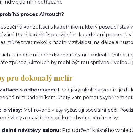
m individuálním potřebám.
probíhá proces Airtouch?
es začíná konzultací s kadeřníkem, který posoudí stav va
ávání. Poté kadeřník použije fén k oddělení pramenů vla
es může trvat několik hodin, v závislosti na délce a husto
ouch je moderní technika melírování. Je ideální volbou pr
áte způsob, Airtouch by mohl být tou správnou volbou p
py pro dokonalý melír
zultace s odborníkem:
Před jakýmkoli barvením je důle
esionálním kadeřníkem, který vám poradí s výběrem spr
 o vlasy:
Melírované vlasy vyžadují speciální péči. Pou
ené vlasy a pravidelně aplikujte hydratační masky.
videlné návštěvy salonu:
Pro udržení krásného vzhledu