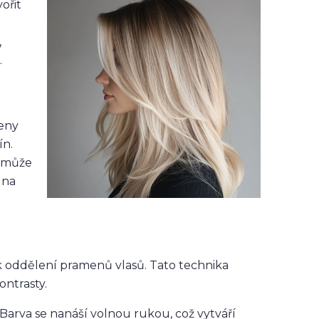
ořit
,
.
meny
ín.
r může
 na
e k oddělení pramenů vlasů. Tato technika
ontrasty.
Barva se nanáší volnou rukou, což vytváří