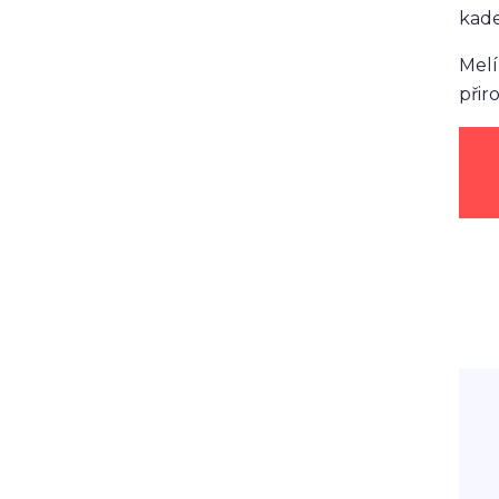
kade
Melí
přir