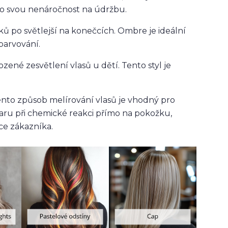
ro svou nenáročnost na údržbu.
ů po světlejší na konečcích. Ombre je ideální
barvování.
ené zesvětlení vlasů u dětí. Tento styl je
tento způsob melírování vlasů je vhodný pro
paru při chemické reakci přímo na pokožku,
ce zákazníka.