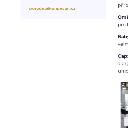
přir
suchá vlasová péče
třepění vlasů
poradna@janpesan.cz
chemicky poškozené vlasy
Omb
krepatění vlasů
pro 
antikoncepce a padání vlasů
chemoterapie
antibiotika
kortikoidy
Bab
objem vlasů
správné česání vlasů
velm
podpora růstu vlasů
stárnutí vlasů
kondicionér
masáž hlavy
mytí vlasů
Cap
blond vlasy
kudrnaté vlasy
aler
Ztráta a obnova lesku vlasů
umož
mastné vlasy
UV záření
Mořská voda
Chlor z bazénu
domácí péče o vlasy
ionizace při fénování