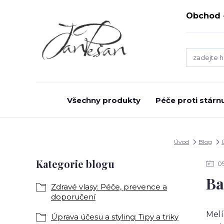
Obchod
Všechny produkty
Péče proti stárnu
Úvod
Blog
Kategorie blogu
0
Ba
Zdravé vlasy: Péče, prevence a
doporučení
Melí
Úprava účesu a styling: Tipy a triky