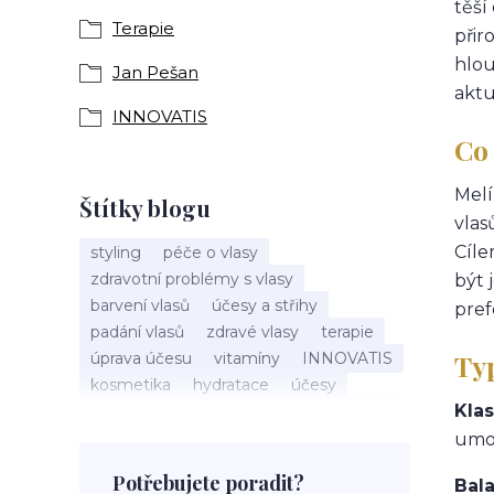
těší
Terapie
přir
hlou
Jan Pešan
aktu
INNOVATIS
Co 
Melí
Štítky blogu
vlas
Cíle
styling
péče o vlasy
zdravotní problémy s vlasy
být 
barvení vlasů
účesy a střihy
pref
padání vlasů
zdravé vlasy
terapie
Ty
úprava účesu
vitamíny
INNOVATIS
kosmetika
hydratace
účesy
Klas
pokožka hlavy
příčesky
kadeřnictví
baleáž
tonovač
přeliv
umož
permanentní barva
suché vlasy
Potřebujete poradit?
Bal
Jan Pešan
složení
uv ochrana