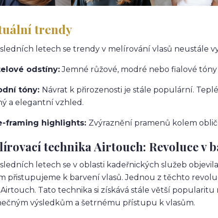
tuální trendy
sledních letech se trendy v melírování vlasů neustále vyví
elové odstíny:
Jemné růžové, modré nebo fialové tóny 
odní tóny:
Návrat k přirozenosti je stále populární. Tep
ý a elegantní vzhled.
e-framing highlights:
Zvýraznění pramenů kolem obličej
írovací technika Airtouch: Revoluce v b
sledních letech se v oblasti kadeřnických služeb objevil
m přistupujeme k barvení vlasů. Jednou z těchto revol
 Airtouch. Tato technika si získává stále větší popularit
nečným výsledkům a šetrnému přístupu k vlasům.