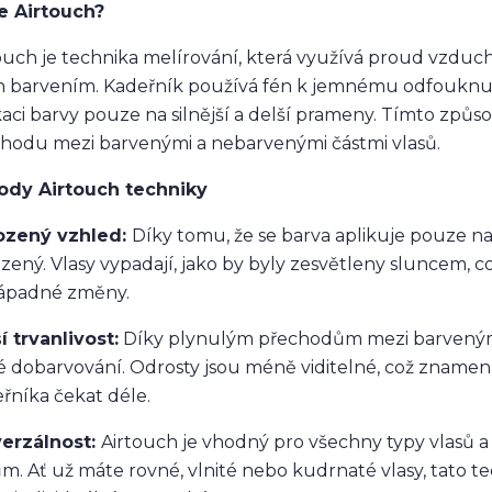
e Airtouch?
ouch je technika melírování, která využívá proud vzduc
ch barvením. Kadeřník používá fén k jemnému odfouknut
kaci barvy pouze na silnější a delší prameny. Tímto způ
hodu mezi barvenými a nebarvenými částmi vlasů.
ody Airtouch techniky
rozený vzhled:
Díky tomu, že se barva aplikuje pouze na
ozený. Vlasy vypadají, jako by byly zesvětleny sluncem, což
ápadné změny.
í trvanlivost:
Díky plynulým přechodům mezi barvenými
é dobarvování. Odrosty jsou méně viditelné, což zname
řníka čekat déle.
verzálnost:
Airtouch je vhodný pro všechny typy vlasů
ům. Ať už máte rovné, vlnité nebo kudrnaté vlasy, tato 