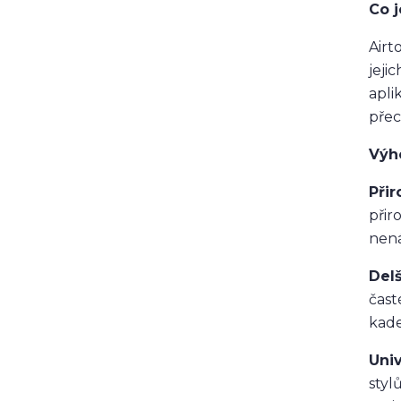
Co j
Airt
jeji
apli
přec
Výh
Při
přir
nen
Delš
čast
kade
Uni
styl