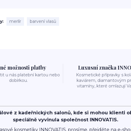
ky
merlír
barvení vlasů
né možnosti platby
Luxusní značka INN
it u nás platební kartou nebo
Kosmetické přípravky s k
dobírkou.
kaviárem, diamantovým p
vitamíny, které omlazují Va
álové z kadeřnických salonů, kde si mohou klienti 
speciálně vyvinula společnost INNOVATIS.
asové kosmetiky INNOVATIS, prosíme, přejděte na e-sh