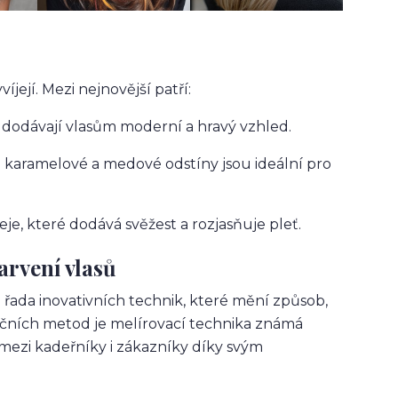
její. Mezi nejnovější patří:
dodávají vlasům moderní a hravý vzhled.
lé karamelové a medové odstíny jsou ideální pro
e, které dodává svěžest a rozjasňuje pleť.
arvení vlasů
a řada inovativních technik, které mění způsob,
učních metod je melírovací technika známá
u mezi kadeřníky i zákazníky díky svým