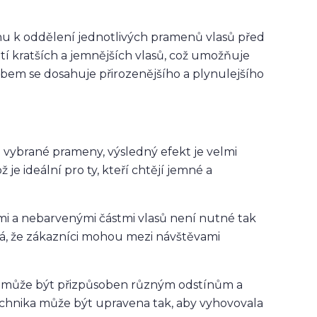
hu k oddělení jednotlivých pramenů vlasů před
í kratších a jemnějších vlasů, což umožňuje
sobem se dosahuje přirozenějšího a plynulejšího
 vybrané prameny, výsledný efekt je velmi
 je ideální pro ty, kteří chtějí jemné a
 a nebarvenými částmi vlasů není nutné tak
ná, že zákazníci mohou mezi návštěvami
 a může být přizpůsoben různým odstínům a
technika může být upravena tak, aby vyhovovala