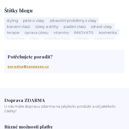
Štítky blogu
styling
péče o vlasy
zdravotní problémy s vlasy
barvení vlasů
účesy a střihy
padání vlasů
zdravé vlasy
terapie
úprava účesu
vitamíny
INNOVATIS
kosmetika
hydratace
účesy
pokožka hlavy
příčesky
kadeřnictví
baleáž
tonovač
přeliv
permanentní barva
suché vlasy
Jan Pešan
složení
uv ochrana
suchá vlasová péče
Potřebujete poradit?
třepění vlasů
chemicky poškozené vlasy
krepatění vlasů
antikoncepce a padání vlasů
chemoterapie
antibiotika
poradna@janpesan.cz
kortikoidy
objem vlasů
správné česání vlasů
podpora růstu vlasů
stárnutí vlasů
kondicionér
masáž hlavy
mytí vlasů
blond vlasy
kudrnaté vlasy
Ztráta a obnova lesku vlasů
mastné vlasy
UV záření
Mořská voda
Chlor z bazénu
domácí péče o vlasy
ionizace při fénování
Doprava ZDARMA
U nás máte dopravu zdarma na jakýkoliv produkt a od jakékoliv
částky!
Různé možnosti platby