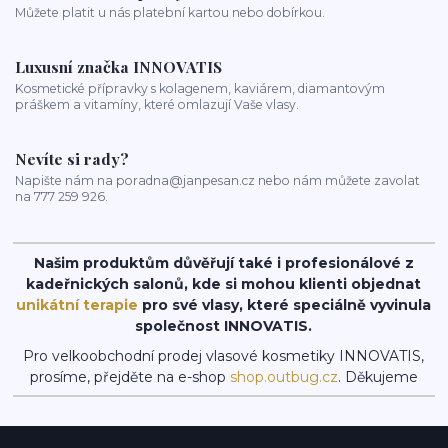
Můžete platit u nás platební kartou nebo dobírkou.
Luxusní značka INNOVATIS
Kosmetické přípravky s kolagenem, kaviárem, diamantovým
práškem a vitamíny, které omlazují Vaše vlasy.
Nevíte si rady?
Napište nám na poradna@janpesan.cz nebo nám můžete zavolat
na 777 259 926.
Našim produktům důvěřují také i profesionálové z
kadeřnických salonů, kde si mohou klienti objednat
unikátní terapie
pro své vlasy, které speciálně vyvinula
společnost INNOVATIS.
Pro velkoobchodní prodej vlasové kosmetiky INNOVATIS,
prosíme, přejděte na e-shop
shop.outbug.cz
. Děkujeme