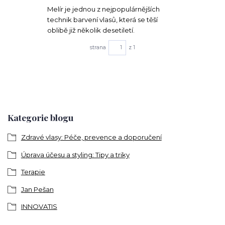
Melír je jednou z nejpopulárnějších
technik barvení vlasů, která se těší
oblibě již několik desetiletí.
strana
z 1
Kategorie blogu
Zdravé vlasy: Péče, prevence a doporučení
Úprava účesu a styling: Tipy a triky
Terapie
Jan Pešan
INNOVATIS