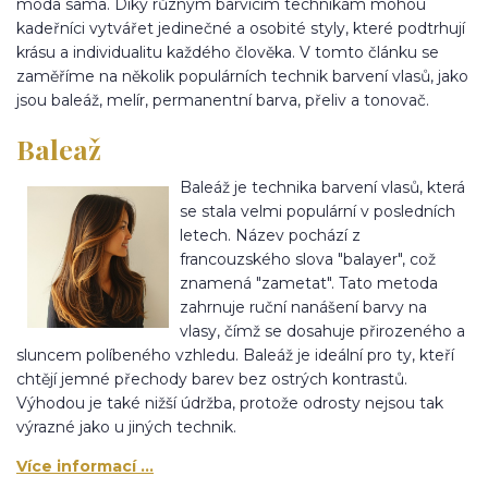
móda sama. Díky různým barvícím technikám mohou
kadeřníci vytvářet jedinečné a osobité styly, které podtrhují
krásu a individualitu každého člověka. V tomto článku se
zaměříme na několik populárních technik barvení vlasů, jako
jsou baleáž, melír, permanentní barva, přeliv a tonovač.
Baleaž
Baleáž je technika barvení vlasů, která
se stala velmi populární v posledních
letech. Název pochází z
francouzského slova "balayer", což
znamená "zametat". Tato metoda
zahrnuje ruční nanášení barvy na
vlasy, čímž se dosahuje přirozeného a
sluncem políbeného vzhledu. Baleáž je ideální pro ty, kteří
chtějí jemné přechody barev bez ostrých kontrastů.
Výhodou je také nižší údržba, protože odrosty nejsou tak
výrazné jako u jiných technik.
Více informací ...