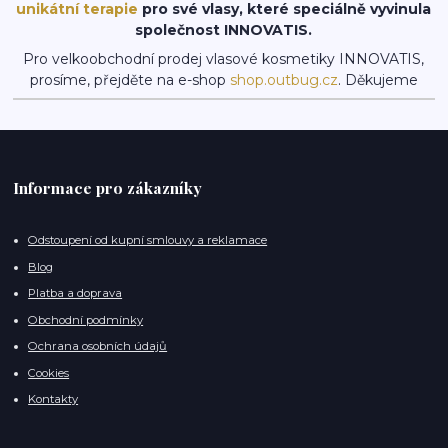
unikátní terapie
pro své vlasy, které speciálně vyvinula
společnost INNOVATIS.
Pro velkoobchodní prodej vlasové kosmetiky INNOVATIS,
prosíme, přejděte na e-shop
shop.outbug.cz
. Děkujeme
Informace pro zákazníky
Odstoupení od kupní smlouvy a reklamace
Blog
Platba a doprava
Obchodní podmínky
Ochrana osobních údajů
Cookies
Kontakty