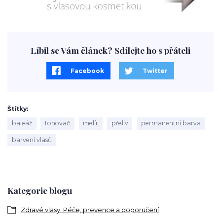
Líbil se Vám článek? Sdílejte ho s přáteli
Facebook
Twitter
Štítky
baleáž
tonovač
melír
přeliv
permanentní barva
barvení vlasů
Kategorie blogu
Zdravé vlasy: Péče, prevence a doporučení