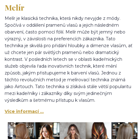
Melír
Melír je klasická technika, která nikdy nevyjde z módy.
Spočívá v oddělení pramenů vlasů a jejich následném
obarvení, často pomocí fólií. Melír může být jemný nebo
výrazný, v závislosti na preferencích zákazníka. Tato
technika je skvělá pro přidání hloubky a dimenze vlasům, ať
už chcete jen pár světlých pramenů nebo dramatický
kontrast. V posledních letech se v oblasti kadeřnických
služeb objevila řada inovativních technik, které mění
způsob, jakým přistupujeme k barvení vlasů. Jednou z
těchto revolučních metod je melírovací technika známá
jako Airtouch. Tato technika si získává stále větší popularitu
mezi kadeřníky i zákazníky díky svým jedinečným
výsledkům a šetrnému přístupu k vlasům.
Více informací ...