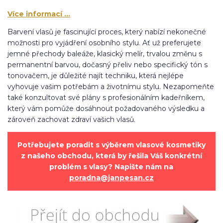
Více informací ...
Barvení vlasů je fascinující proces, který nabízí nekonečné
možnosti pro vyjádření osobního stylu. Ať už preferujete
jemné přechody baleáže, klasický melír, trvalou změnu s
permanentní barvou, dočasný přeliv nebo specifický tón s
tonovačem, je důležité najít techniku, která nejlépe
vyhovuje vašim potřebám a životnímu stylu. Nezapomeňte
také konzultovat své plány s profesionálním kadeřníkem,
který vám pomůže dosáhnout požadovaného výsledku a
zároveň zachovat zdraví vašich vlasů.
Potřebujete poradit s výběrem vlasové kosmetiky
z našeho obchodu, která by řešila Váš konkrétní
problém s vlasy? Napište nám na
poradna@janpesan.cz