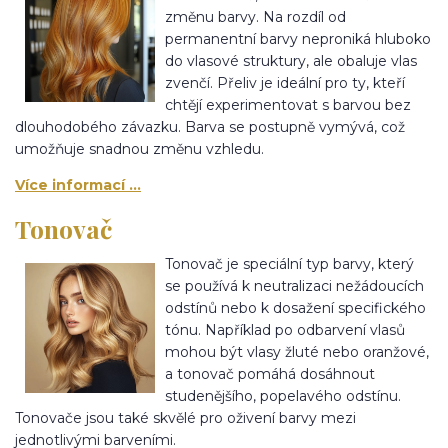
změnu barvy. Na rozdíl od
permanentní barvy neproniká hluboko
do vlasové struktury, ale obaluje vlas
zvenčí. Přeliv je ideální pro ty, kteří
chtějí experimentovat s barvou bez
dlouhodobého závazku. Barva se postupně vymývá, což
umožňuje snadnou změnu vzhledu.
Více informací ...
Tonovač
Tonovač je speciální typ barvy, který
se používá k neutralizaci nežádoucích
odstínů nebo k dosažení specifického
tónu. Například po odbarvení vlasů
mohou být vlasy žluté nebo oranžové,
a tonovač pomáhá dosáhnout
studenějšího, popelavého odstínu.
Tonovače jsou také skvělé pro oživení barvy mezi
jednotlivými barveními.