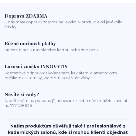
Ztráta a obnova lesku vlasů
mastné vlasy
UV záření
Mořská voda
Chlor z bazénu
domácí péče o vlasy
ionizace při fénování
Doprava ZDARMA
U nás máte dopravu zdarma na jakýkoliv produkt a od jakékoliv
částky!
Různé možnosti platby
Můžete platit u nás platební kartou nebo dobírkou.
Luxusní značka INNOVATIS
Kosmetické přípravky s kolagenem, kaviárem, diamantovým
práškem a vitamíny, které omlazují Vaše vlasy.
Nevíte si rady?
Napište nám na poradna@janpesan.cz nebo nám můžete zavolat
na 777 259 926.
Našim produktům důvěřují také i profesionálové z
kadeřnických salonů, kde si mohou klienti objednat