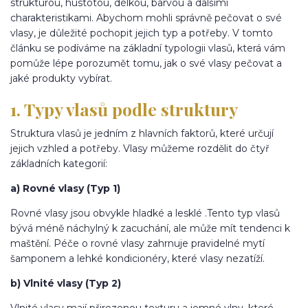
strukturou, hustotou, délkou, barvou a dalšími
charakteristikami. Abychom mohli správně pečovat o své
vlasy, je důležité pochopit jejich typ a potřeby. V tomto
článku se podíváme na základní typologii vlasů, která vám
pomůže lépe porozumět tomu, jak o své vlasy pečovat a
jaké produkty vybírat.
1. Typy vlasů podle struktury
Struktura vlasů je jedním z hlavních faktorů, které určují
jejich vzhled a potřeby. Vlasy můžeme rozdělit do čtyř
základních kategorií:
a) Rovné vlasy (Typ 1)
Rovné vlasy jsou obvykle hladké a lesklé .Tento typ vlasů
bývá méně náchylný k zacuchání, ale může mít tendenci k
maštění. Péče o rovné vlasy zahrnuje pravidelné mytí
šamponem a lehké kondicionéry, které vlasy nezatíží.
b) Vlnité vlasy (Typ 2)
Vlnité vlasy mají přirozenou texturu a jemné vlny, které