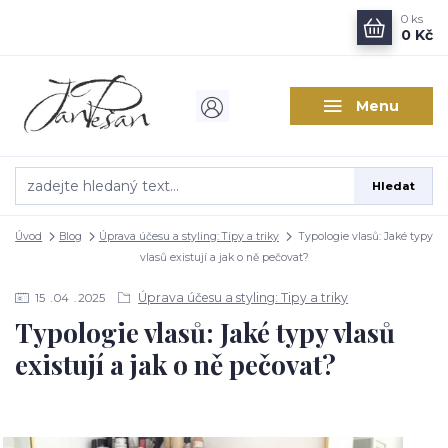
0
ks
0 Kč
Menu
Hledat
Úvod
Blog
Úprava účesu a styling: Tipy a triky
Typologie vlasů: Jaké typy
vlasů existují a jak o ně pečovat?
Úprava účesu a styling: Tipy a triky
15
04
2025
Typologie vlasů: Jaké typy vlasů
existují a jak o ně pečovat?