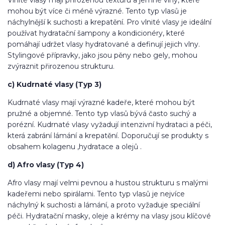
mohou být více či méně výrazné. Tento typ vlasů je
náchylnější k suchosti a krepatění. Pro vlnité vlasy je ideální
používat hydratační šampony a kondicionéry, které
pomáhají udržet vlasy hydratované a definují jejich vlny.
Stylingové přípravky, jako jsou pěny nebo gely, mohou
zvýraznit přirozenou strukturu.
c) Kudrnaté vlasy (Typ 3)
Kudrnaté vlasy mají výrazné kadeře, které mohou být
pružné a objemné. Tento typ vlasů bývá často suchý a
porézní. Kudrnaté vlasy vyžadují intenzivní hydrataci a péči,
která zabrání lámání a krepatění. Doporučují se produkty s
obsahem kolagenu ,hydratace a olejů .
d) Afro vlasy (Typ 4)
Afro vlasy mají velmi pevnou a hustou strukturu s malými
kadeřemi nebo spirálami. Tento typ vlasů je nejvíce
náchylný k suchosti a lámání, a proto vyžaduje speciální
péči. Hydratační masky, oleje a krémy na vlasy jsou klíčové