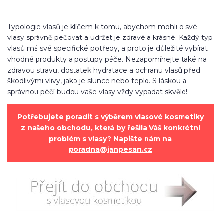
Typologie vlasů je klíčem k tomu, abychom mohli o své
vlasy správně pečovat a udržet je zdravé a krásné. Každý typ
vlasů má své specifické potřeby, a proto je důležité vybírat
vhodné produkty a postupy péče. Nezapomínejte také na
zdravou stravu, dostatek hydratace a ochranu vlasů před
škodlivými vlivy, jako je slunce nebo teplo. S láskou a
správnou péčí budou vaše vlasy vždy vypadat skvěle!
Potřebujete poradit s výběrem vlasové kosmetiky
z našeho obchodu, která by řešila Váš konkrétní
problém s vlasy? Napište nám na
poradna@janpesan.cz