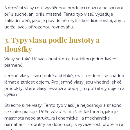
Normální vlasy mají vyváženou produkci mazu a nejsou ani
příliš suché, ani příliš mastné. Tento typ vlasů vyžaduje
základní péči, jako je pravidelné mytí a kondicionování, aby si
udržel svou přirozenou rovnováhu.
3. Typy vlasů podle hustoty a
tloušťky
Vlasy se také liší svou hustotou a tloušťkou jednotlivých
pramenů:
Jemné vlasy: Jsou tenké a křehké, mají tendenci se snadno
lámat a ztrácet objem. Pro jemné vlasy jsou vhodné lehké
produkty, které vlasy nezatíží a dodají jim potřebný objem a
výživu .
Středně silné vlasy: Tento typ vlasů je nejběžnější a snadno
se s ním pracuje. Péče závisí na dalších faktorech, jako je
mastnota nebo struktura i chemické a mechanické
namáhání. Produkty se doporučují s vyvážeností proteinu a