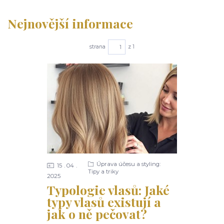
Nejnovější informace
strana
z 1
Úprava účesu a styling:
15
04
Tipy a triky
2025
Typologie vlasů: Jaké
typy vlasů existují a
jak o ně pečovat?